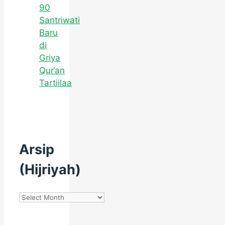
90
Santriwati
Baru
di
Griya
Qur’an
Tartiilaa
Arsip
(Hijriyah)
Arsip
(Hijriyah)