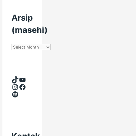
Arsip
(masehi)
Arsip
(masehi)
TikTok
YouTube
Instagram
Facebook
Spotify