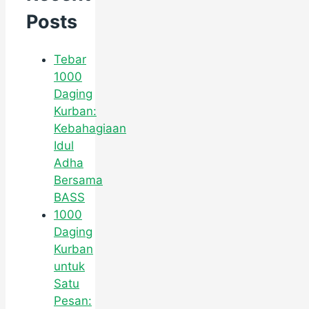
Posts
Tebar
1000
Daging
Kurban:
Kebahagiaan
Idul
Adha
Bersama
BASS
1000
Daging
Kurban
untuk
Satu
Pesan: