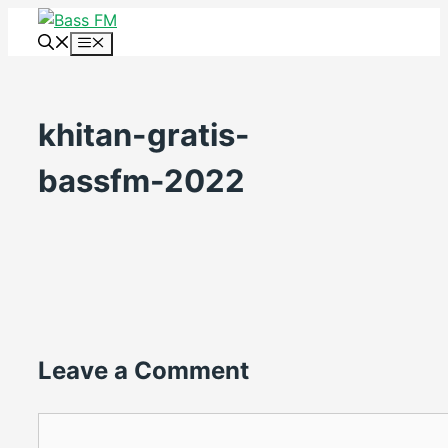
Skip
to
Menu
content
khitan-gratis-
bassfm-2022
Leave a Comment
Comment