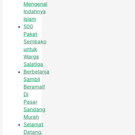
Mengenal
Indahnya
Islam
500
Paket
Sembako
untuk
Warga
Salatiga
Berbelanja
Sambil
Beramal!
Di
Pasar
Sandang
Murah
Selamat
Datang,