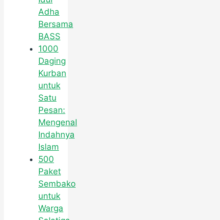
Adha
Bersama
BASS
1000
Daging
Kurban
untuk
Satu
Pesan:
Mengenal
Indahnya
Islam
500
Paket
Sembako
untuk
Warga