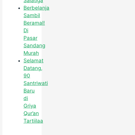
Salatiga
Berbelanja
Sambil
Beramal!
Di
Pasar
Sandang
Murah
Selamat
Datang,
90
Santriwati
Baru
di
Griya
Qur’an
Tartiilaa