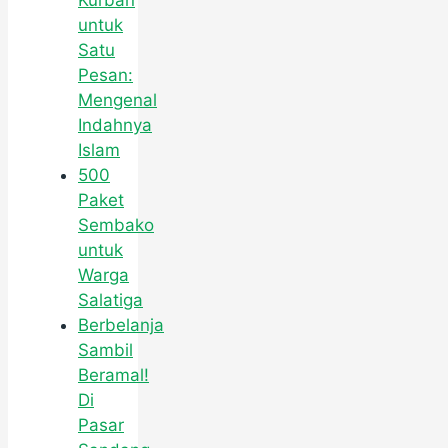
Kurban
untuk
Satu
Pesan:
Mengenal
Indahnya
Islam
500
Paket
Sembako
untuk
Warga
Salatiga
Berbelanja
Sambil
Beramal!
Di
Pasar