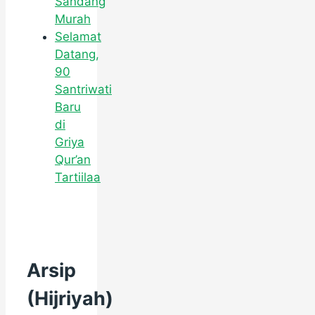
Sandang
Murah
Selamat
Datang,
90
Santriwati
Baru
di
Griya
Qur’an
Tartiilaa
Arsip
(Hijriyah)