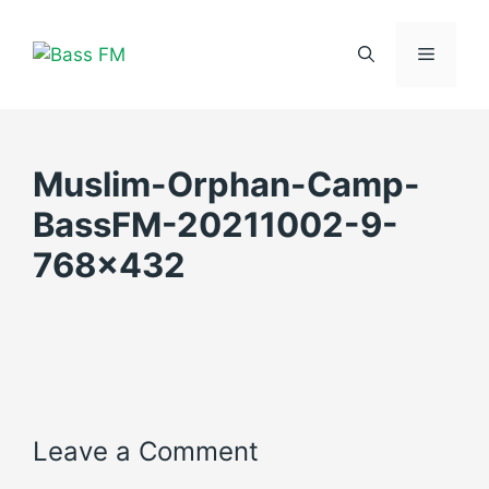
Skip
to
Menu
content
Muslim-Orphan-Camp-
BassFM-20211002-9-
768×432
Leave a Comment