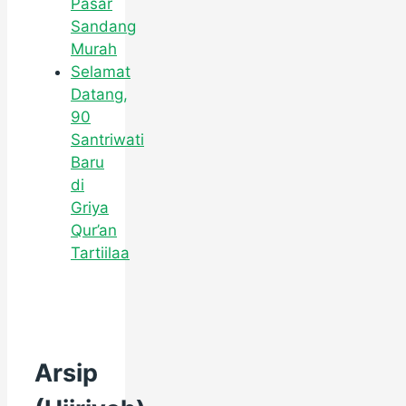
Pasar
Sandang
Murah
Selamat
Datang,
90
Santriwati
Baru
di
Griya
Qur’an
Tartiilaa
Arsip