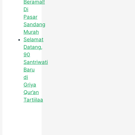
Beramal!
Di
Pasar
Sandang
Murah
Selamat
Datang,
90
Santriwati
Baru
di
Griya
Qur’an
Tartiilaa