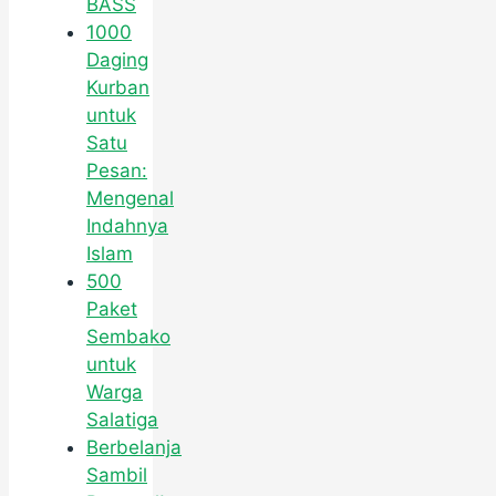
BASS
1000
Daging
Kurban
untuk
Satu
Pesan:
Mengenal
Indahnya
Islam
500
Paket
Sembako
untuk
Warga
Salatiga
Berbelanja
Sambil