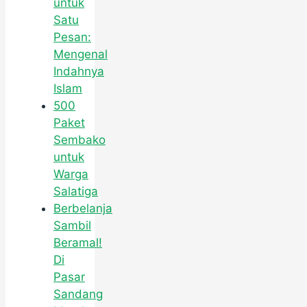
untuk
Satu
Pesan:
Mengenal
Indahnya
Islam
500
Paket
Sembako
untuk
Warga
Salatiga
Berbelanja
Sambil
Beramal!
Di
Pasar
Sandang