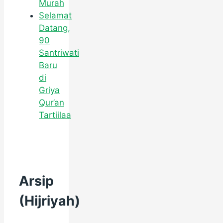
Murah
Selamat
Datang,
90
Santriwati
Baru
di
Griya
Qur’an
Tartiilaa
Arsip
(Hijriyah)