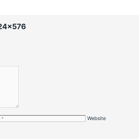
24×576
Website