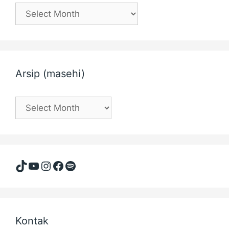
Arsip
(Hijriyah)
Arsip (masehi)
Arsip
(masehi)
TikTok
YouTube
Instagram
Facebook
Spotify
Kontak