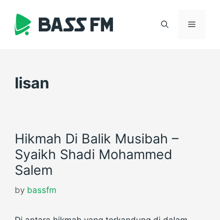
Skip
to
Menu
content
lisan
Hikmah Di Balik Musibah –
Syaikh Shadi Mohammed
Salem
by
bassfm
Di antara hikmah yang terkandung di dalam