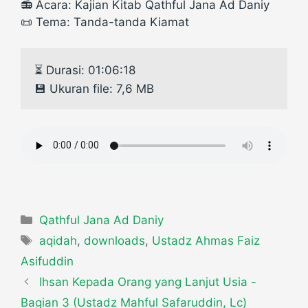
📻 Acara: Kajian Kitab Qathful Jana Ad Daniy
📜 Tema: Tanda-tanda Kiamat
⏳ Durasi: 01:06:18

💾 Ukuran file: 7,6 MB
Categories
Qathful Jana Ad Daniy
Tags
aqidah
,
downloads
,
Ustadz Ahmas Faiz
Asifuddin
Ihsan Kepada Orang yang Lanjut Usia -
Bagian 3 (Ustadz Mahful Safaruddin, Lc)