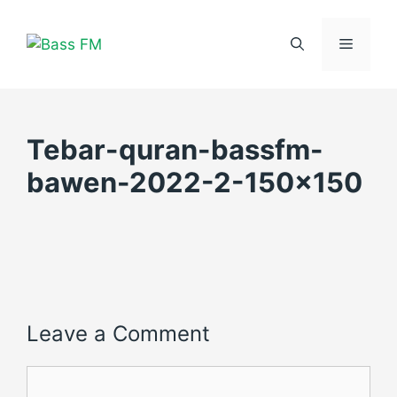
Skip
to
Menu
content
Tebar-quran-bassfm-
bawen-2022-2-150×150
Leave a Comment
Comment