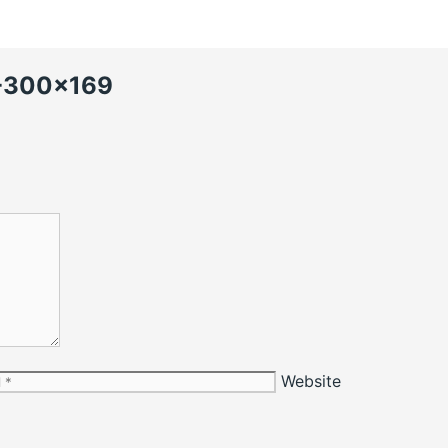
-300×169
Website