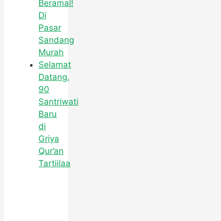
Beramal!
Di
Pasar
Sandang
Murah
Selamat
Datang,
90
Santriwati
Baru
di
Griya
Qur’an
Tartiilaa