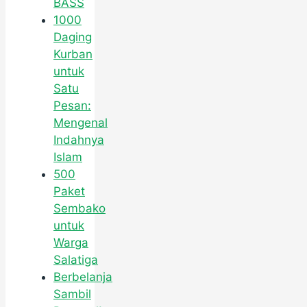
BASS
1000
Daging
Kurban
untuk
Satu
Pesan:
Mengenal
Indahnya
Islam
500
Paket
Sembako
untuk
Warga
Salatiga
Berbelanja
Sambil