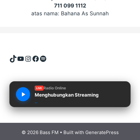
711 099 1112
atas nama: Bahana As Sunnah
TikTok
YouTube
Instagram
Facebook
Spotify
Radio Online
LIVE
Menghubungkan Streaming
© 2026 Bass FM
• Built with
GeneratePress