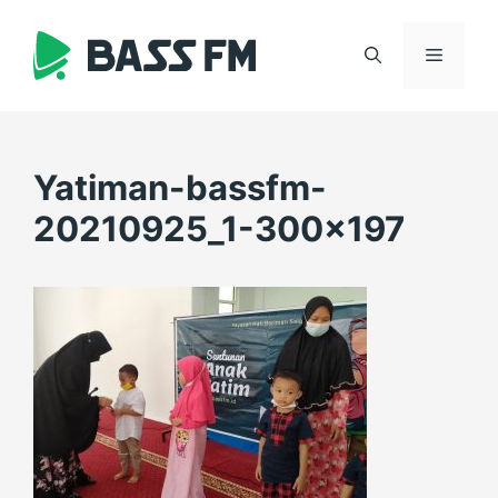
Skip
to
Menu
content
Yatiman-bassfm-
20210925_1-300×197