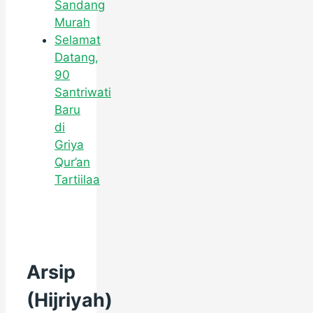
Sandang
Murah
Selamat
Datang,
90
Santriwati
Baru
di
Griya
Qur’an
Tartiilaa
Arsip
(Hijriyah)