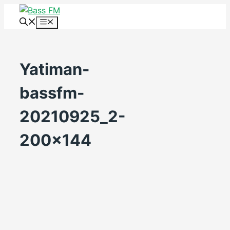
Skip
to
Menu
content
Yatiman-
bassfm-
20210925_2-
200×144