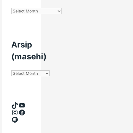
Arsip
(Hijriyah)
Arsip
(masehi)
Arsip
(masehi)
TikTok
YouTube
Instagram
Facebook
Spotify