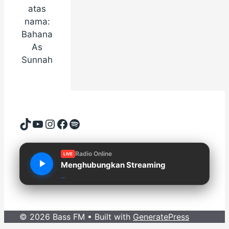
atas
nama:
Bahana
As
Sunnah
TikTok
YouTube
Instagram
Facebook
Spotify
Radio Online
LIVE
Menghubungkan Streaming
© 2026 Bass FM
• Built with
GeneratePress