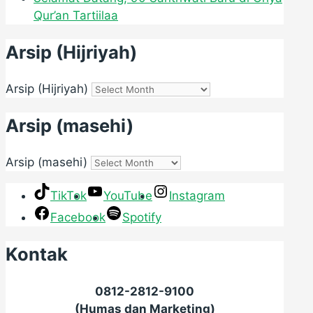
Qur’an Tartiilaa
Arsip (Hijriyah)
Arsip (Hijriyah)
Arsip (masehi)
Arsip (masehi)
TikTok
YouTube
Instagram
Facebook
Spotify
Kontak
0812-2812-9100
(Humas dan Marketing)