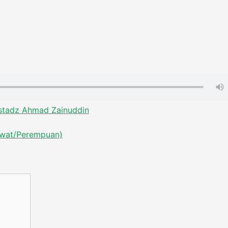
stadz Ahmad Zainuddin
hwat/Perempuan)