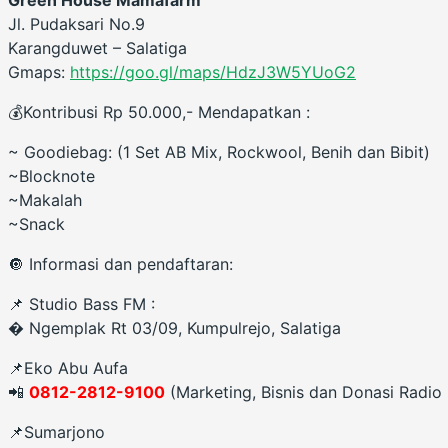
Jl. Pudaksari No.9
Karangduwet – Salatiga
Gmaps:
https://goo.gl/maps/HdzJ3W5YUoG2
💰Kontribusi Rp 50.000,- Mendapatkan :
~ Goodiebag: (1 Set AB Mix, Rockwool, Benih dan Bibit)
~Blocknote
~Makalah
~Snack
🔘 Informasi dan pendaftaran:
📌 Studio Bass FM :
� Ngemplak Rt 03/09, Kumpulrejo, Salatiga
📌Eko Abu Aufa
📲
0812-2812-9100
(Marketing, Bisnis dan Donasi Radio
📌Sumarjono