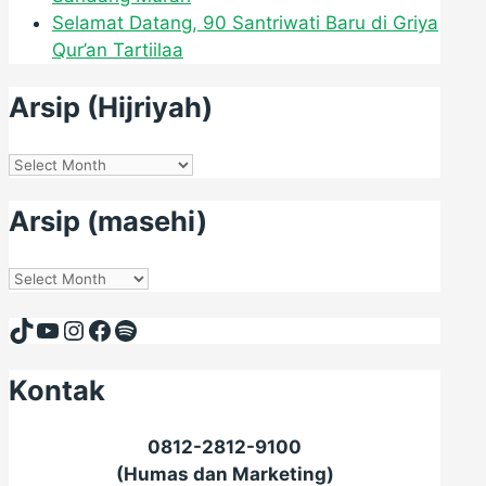
Selamat Datang, 90 Santriwati Baru di Griya
Qur’an Tartiilaa
Arsip (Hijriyah)
Arsip
(Hijriyah)
Arsip (masehi)
Arsip
(masehi)
TikTok
YouTube
Instagram
Facebook
Spotify
Kontak
0812-2812-9100
(Humas dan Marketing)