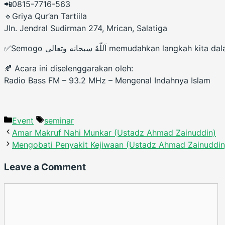
📲0815-7716-563
🔹Griya Qur’an Tartiila
Jln. Jendral Sudirman 274, Mrican, Salatiga
✅Semogɑ اَللّهُ سبحانه وتعالى memudahkan lang
🍂 Acara ini diselenggarakan oleh:
Radio Bass FM – 93.2 MHz – Mengenal Indahnya Islam
Categories
Tags
Event
seminar
Amar Makruf Nahi Munkar (Ustadz Ahmad Zainuddin)
Mengobati Penyakit Kejiwaan (Ustadz Ahmad Zainuddin
Leave a Comment
Comment