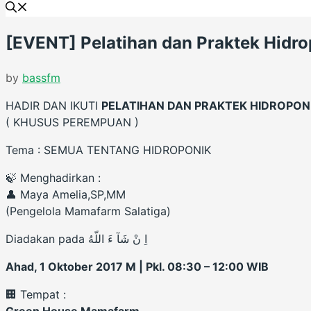
[EVENT] Pelatihan dan Praktek Hid
by
bassfm
HADIR DAN IKUTI
PELATIHAN DAN PRAKTEK HIDROPON
( KHUSUS PEREMPUAN )
Tema : SEMUA TENTANG HIDROPONIK
🍃 Menghadirkan :
👤 Maya Amelia,SP,MM
(Pengelola Mamafarm Salatiga)
Diadakan pada اِ نْ شَآ ءَ اللّهُ
Ahad, 1 Oktober 2017 M | Pkl. 08:30 – 12:00 WIB
🏢 Tempat :
Green House Mamafarm