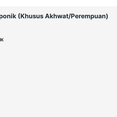
roponik (Khusus Akhwat/Perempuan)
IK